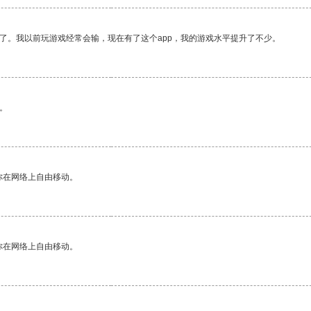
了。我以前玩游戏经常会输，现在有了这个app，我的游戏水平提升了不少。
。
你在网络上自由移动。
你在网络上自由移动。