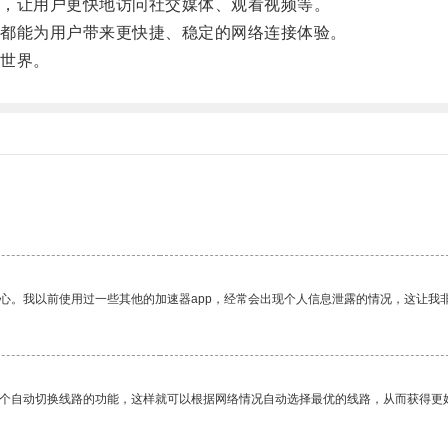
，让用户更快地访问社交媒体、观看视频等。
都能为用户带来更快捷、稳定的网络连接体验。
世界。
。
放心。我以前使用过一些其他的加速器app，经常会出现个人信息泄露的情况，这让我
一个自动切换线路的功能，这样就可以根据网络情况自动选择最优的线路，从而获得更