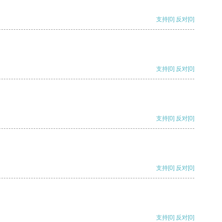
支持
[0]
反对
[0]
支持
[0]
反对
[0]
支持
[0]
反对
[0]
支持
[0]
反对
[0]
支持
[0]
反对
[0]