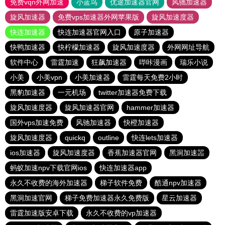
免费vqn外网加速
小蓝鸟
优途加速器官网
风驰加速器
旋风加速器
免费vps加速器外网苹果版
旋风加速度器
快连加速器
快连加速器官网入口
原子加速器
快鸭加速器
快柠檬加速器
旋风加速度器
外网网址导航
软件中心
雷霆加速
狂飙加速器
哔咔漫画
瑞乐小说
小美
小美vpn
小美加速器
雷霆每天免费2小时
黑豹加速器
一元机场
twitter加速器免费下载
旋风加速度器
旋风加速器官网
hammer加速器
国外vps加速免费
风驰加速器
快橙加速器
旋风加速度器
quickq
outline
快连lets加速器
ios加速器
旋风加速度器
香蕉加速器官网
黑洞加速噐
蚂蚁加速npv下载官网ios
快连加速器app
永久不收费的海外加速器
梯子软件免费
酷通npv加速器
黑洞加速官网
梯子免费加速器永久免费版
星云加速器
雷霆加速版安卓下载
永久不收费的vp加速器