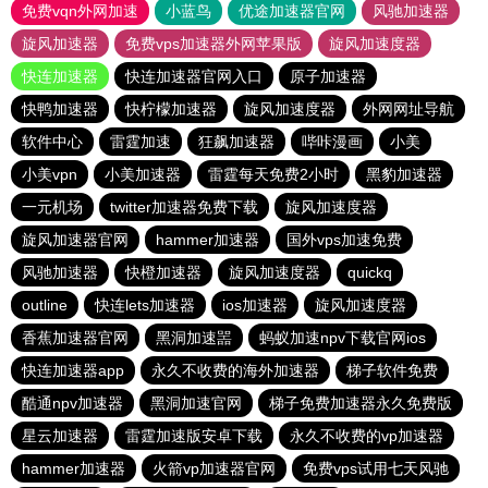
免费vqn外网加速
小蓝鸟
优途加速器官网
风驰加速器
旋风加速器
免费vps加速器外网苹果版
旋风加速度器
快连加速器
快连加速器官网入口
原子加速器
快鸭加速器
快柠檬加速器
旋风加速度器
外网网址导航
软件中心
雷霆加速
狂飙加速器
哔咔漫画
小美
小美vpn
小美加速器
雷霆每天免费2小时
黑豹加速器
一元机场
twitter加速器免费下载
旋风加速度器
旋风加速器官网
hammer加速器
国外vps加速免费
风驰加速器
快橙加速器
旋风加速度器
quickq
outline
快连lets加速器
ios加速器
旋风加速度器
香蕉加速器官网
黑洞加速噐
蚂蚁加速npv下载官网ios
快连加速器app
永久不收费的海外加速器
梯子软件免费
酷通npv加速器
黑洞加速官网
梯子免费加速器永久免费版
星云加速器
雷霆加速版安卓下载
永久不收费的vp加速器
hammer加速器
火箭vp加速器官网
免费vps试用七天风驰