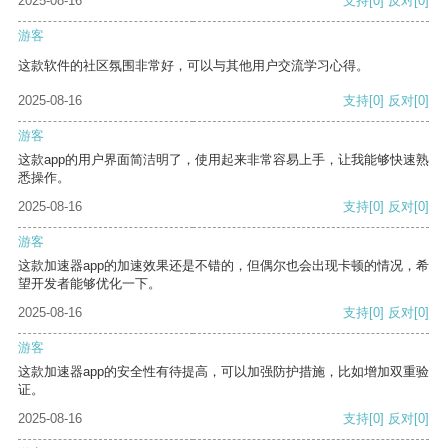
2025-08-16
支持
[0]
反对
[0]
游客
这款软件的社区氛围非常好，可以与其他用户交流学习心得。
2025-08-16
支持
[0]
反对
[0]
游客
这款app的用户界面简洁明了，使用起来非常容易上手，让我能够快速熟
悉操作。
2025-08-16
支持
[0]
反对
[0]
游客
这款加速器app的加速效果还是不错的，但偶尔也会出现卡顿的情况，希
望开发者能够优化一下。
2025-08-16
支持
[0]
反对
[0]
游客
这款加速器app的安全性有待提高，可以加强防护措施，比如增加双重验
证。
2025-08-16
支持
[0]
反对
[0]