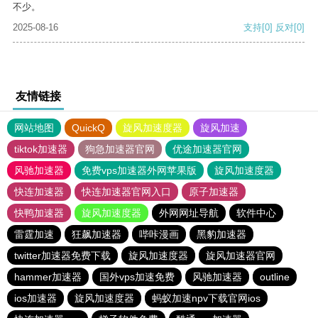
不少。
2025-08-16
支持
[0]
反对
[0]
友情链接
网站地图
QuickQ
旋风加速度器
旋风加速
tiktok加速器
狗急加速器官网
优途加速器官网
风驰加速器
免费vps加速器外网苹果版
旋风加速度器
快连加速器
快连加速器官网入口
原子加速器
快鸭加速器
旋风加速度器
外网网址导航
软件中心
雷霆加速
狂飙加速器
哔咔漫画
黑豹加速器
twitter加速器免费下载
旋风加速度器
旋风加速器官网
hammer加速器
国外vps加速免费
风驰加速器
outline
ios加速器
旋风加速度器
蚂蚁加速npv下载官网ios