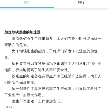
简介
排行
加速地铁逃生的加速器
随着铁矿石生产越来越多，工人们在作业时可能面临一
些潜在的危险。
为了增强逃生的能力，工程师们研发了铁逃生的加速
器。
这种装置可以在紧急情况下迅速将工人们从地下逃生至
地面，极大地提高了逃生效率和安全性。
铁逃生的加速器在实际生产中已经被广泛应用，为工人
们的安全保驾护航。
这一创新性工具不仅提高了生产效率，也展现了科技在
工业生产中的巨大作用。
逃生不再困难，工作更加安心。
#37#