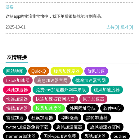
游客
这款app的物流非常快捷，我下单后很快就能收到商品。
2025-10-01
支持
[0]
反对
[0]
友情链接
网站地图
QuickQ
旋风加速度器
旋风加速
tiktok加速器
狗急加速器官网
优途加速器官网
风驰加速器
免费vps加速器外网苹果版
旋风加速度器
快连加速器
快连加速器官网入口
原子加速器
快鸭加速器
旋风加速度器
外网网址导航
软件中心
雷霆加速
狂飙加速器
哔咔漫画
黑豹加速器
twitter加速器免费下载
旋风加速度器
旋风加速器官网
hammer加速器
国外vps加速免费
风驰加速器
outline